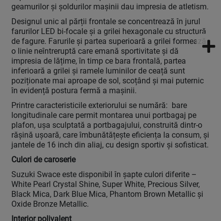
geamurilor și șoldurilor mașinii dau impresia de atletism.
Designul unic al părții frontale se concentrează în jurul
farurilor LED bi-focale și a grilei hexagonale cu structură
de fagure. Farurile și partea superioară a grilei formează
o linie neîntreruptă care emană sportivitate și dă
impresia de lățime, în timp ce bara frontală, partea
inferioară a grilei și ramele luminilor de ceață sunt
poziționate mai aproape de sol, scoțând și mai puternic
în evidență postura fermă a mașinii.
Printre caracteristicile exteriorului se numără: bare
longitudinale care permit montarea unui portbagaj pe
plafon, ușa sculptată a portbagajului, construită dintr-o
rășină ușoară, care îmbunătățește eficiența la consum, și
jantele de 16 inch din aliaj, cu design sportiv și sofisticat.
Culori de caroserie
Suzuki Swace este disponibil în șapte culori diferite –
White Pearl Crystal Shine, Super White, Precious Silver,
Black Mica, Dark Blue Mica, Phantom Brown Metallic și
Oxide Bronze Metallic.
Interior polivalent