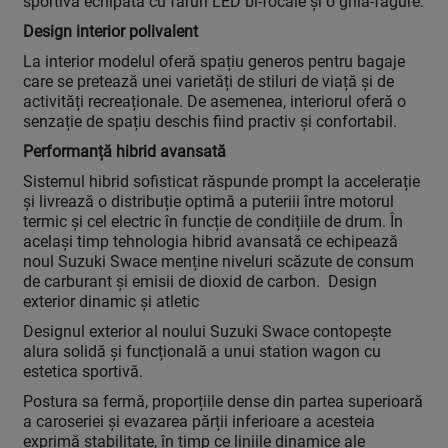
sportivă echipată cu faruri LED bi-focale și o grilă-fagure.
Design interior polivalent
La interior modelul oferă spațiu generos pentru bagaje
care se pretează unei varietăți de stiluri de viață și de
activități recreaționale. De asemenea, interiorul oferă o
senzație de spațiu deschis fiind practiv și confortabil.
Performanță hibrid avansată
Sistemul hibrid sofisticat răspunde prompt la accelerație
și livrează o distribuție optimă a puteriii între motorul
termic și cel electric în funcție de condițiile de drum. În
același timp tehnologia hibrid avansată ce echipează
noul Suzuki Swace menține niveluri scăzute de consum
de carburant și emisii de dioxid de carbon. Design
exterior dinamic și atletic
Designul exterior al noului Suzuki Swace contopește
alura solidă și funcțională a unui station wagon cu
estetica sportivă.
Postura sa fermă, proporțiile dense din partea superioară
a caroseriei și evazarea părții inferioare a acesteia
exprimă stabilitate, în timp ce liniile dinamice ale