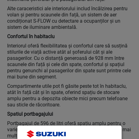
Alte caraceristici ale interiorului includ încălzirea pentru
volan și pentru scaunele din față, un sistem de aer
condiționat S-FLOW cu detectare a ocupanților și un
sistem de iluminare ambientală.
Confortul în habitaclu
Interiorul oferă flexibilitatea și confortul care să susțină
stilurile de viață active atât al șoferului cât și ale
pasagerilor. Cu o distanță generoasă de 928 mm între
scaunele din față și cele din spate, confortul și spațiul
pentru genunchi al pasagerilor din spate sunt printre cele
mai bune din segment.
Compartimente utile pot fi găsite peste tot în habitaclu,
atât în față cât și în spate, oferind spațiu de stocare
amplu pentru a depozita obiecte mici precum telefoane
sau sticle de răcoritoare.
Spatiul portbagajului
Portbagajul de 596 de litri oferă spațiu amplu pentru o
varietate de bagaje sau obiecte recreaționale. Pentru mai
multă flexibilitate, podeaua portbagajului poate fi