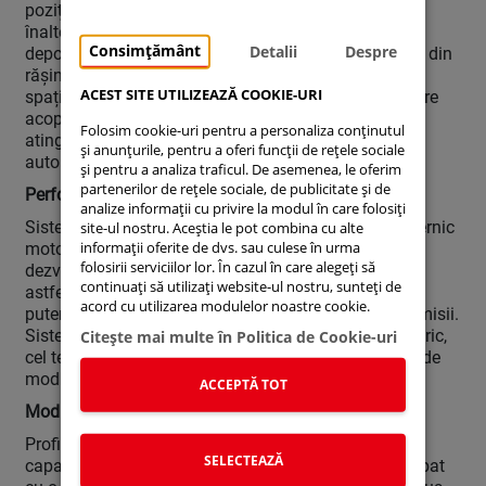
poziționată mai jos pentru a face loc obiectelor mai
înalte, iar dacă e întoarsă poate fi folosită pentru a
Consimțământ
Detalii
Despre
depozita obiecte ude sau murdare, mulțumită fațetei din
rășină. Portbagajul poate fi extins cu ușurință într-un
ACEST SITE UTILIZEAZĂ COOKIE-URI
spațiu plat prin rabatarea banchetei spate. Ruloul care
acoperă portbagajul poate fi retras dintr-o singură
Folosim cookie-uri pentru a personaliza conținutul
atingere, iar portbagajul este echipat cu iluminare
și anunțurile, pentru a oferi funcții de rețele sociale
automată și cu o priză de 12 V.
și pentru a analiza traficul. De asemenea, le oferim
partenerilor de rețele sociale, de publicitate și de
Performanță hibrid
analize informații cu privire la modul în care folosiți
Sistemul hibrid al lui Suzuki Swace combină un puternic
site-ul nostru. Aceștia le pot combina cu alte
informații oferite de dvs. sau culese în urma
motor electric cu o unitate pe benzină, de 1,8 litri,
folosirii serviciilor lor. În cazul în care alegeți să
dezvoltată exclusiv pentru aplicația hibridă, oferind
continuați să utilizați website-ul nostru, sunteți de
astfel o senzație de rulare armonioasă cu accelerații
acord cu utilizarea modulelor noastre cookie.
puternice dar și o excelentă eficiență la consum și emisii.
Sistemul hibrid folosește în mod optim motorul electric,
Citeşte mai multe în Politica de Cookie-uri
cel termic sau pe amândouă concomitent în funcție de
modurile de condus.
ACCEPTĂ TOT
Modul de condus EV
Profitând de resursele motorului electric și de
SELECTEAZĂ
capacitatea mare a bateriei, Suzuki Swace este echipat