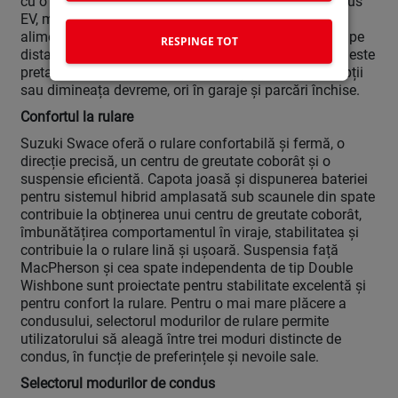
cu o funcție de rulare pur electrică. În modul de condus
EV, mașina este animată doar de motorul care se
alimentează de la baterie. Acest mod poate fi folosit pe
RESPINGE TOT
distanțe scurte fără griji privind sunetul sau emisiile; este
pretabil în special în zonele rezidențiale în timpul nopții
sau dimineața devreme, ori în garaje și parcări închise.
Confortul la rulare
Suzuki Swace oferă o rulare confortabilă și fermă, o
direcție precisă, un centru de greutate coborât și o
suspensie eficientă. Capota joasă și dispunerea bateriei
pentru sistemul hibrid amplasată sub scaunele din spate
contribuie la obținerea unui centru de greutate coborât,
îmbunătățirea comportamentul în viraje, stabilitatea și
contribuie la o rulare lină și ușoară. Suspensia față
MacPherson și cea spate independenta de tip Double
Wishbone sunt proiectate pentru stabilitate excelentă și
pentru confort la rulare. Pentru o mai mare plăcere a
condusului, selectorul modurilor de rulare permite
utilizatorului să aleagă între trei moduri distincte de
condus, în funcție de preferințele și nevoile sale.
Selectorul modurilor de condus