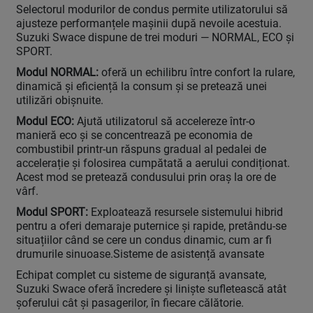
Selectorul modurilor de condus permite utilizatorului să
ajusteze performanțele mașinii după nevoile acestuia.
Suzuki Swace dispune de trei moduri — NORMAL, ECO și
SPORT.
Modul NORMAL:
oferă un echilibru între confort la rulare,
dinamică și eficiență la consum și se pretează unei
utilizări obișnuite.
Modul ECO:
Ajută utilizatorul să accelereze într-o
manieră eco și se concentrează pe economia de
combustibil printr-un răspuns gradual al pedalei de
accelerație și folosirea cumpătată a aerului condiționat.
Acest mod se pretează condusului prin oraș la ore de
vârf.
Modul SPORT:
Exploatează resursele sistemului hibrid
pentru a oferi demaraje puternice și rapide, pretându-se
situațiilor când se cere un condus dinamic, cum ar fi
drumurile sinuoase.Sisteme de asistență avansate
Echipat complet cu sisteme de siguranță avansate,
Suzuki Swace oferă încredere și liniște sufletească atât
șoferului cât și pasagerilor, în fiecare călătorie.