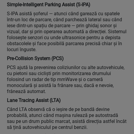
Simple-Intelligent Parking Assist (S-IPA)
S-IPA asistă șoferul — atunci când garează cu spatele
într-un loc de parcare, când parchează lateral sau când
iese dintr-un spațiu de parcare — prin ghidaj sonor și
vizual, dar și prin operarea automată a direcției. Sistemul
folosește senzori cu unde ultrasonice pentru a depista
obstacolele și face posibilă parcarea precisă chiar și în
locuri înguste.
Pre-Collision System (PCS)
PCS ajută la prevenirea coliziunilor cu alte autovehicule,
cu pietoni sau cicliști prin monitorizarea drumului
folosind un radar de tip mmWave și o cameră
monoculară și asistă la frânare sau, dacă e nevoie,
frânează automat.
Lane Tracing Assist (LTA)
Când LTA observă că o ieșire de pe bandă devine
probabilă, atunci când mașina rulează pe autostradă
sau pe un drum public marcat, asistă direcția astfel încât
să țină autovehiculul pe centrul benzii.