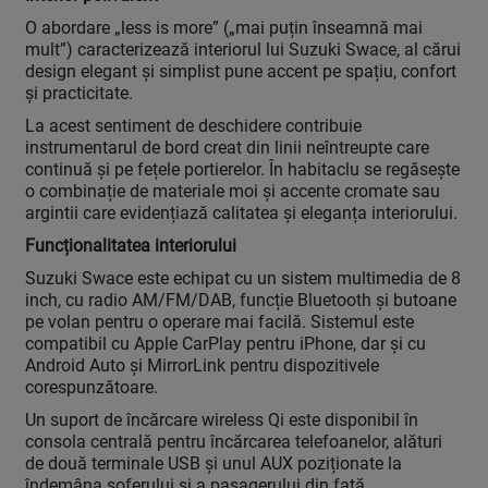
O abordare „less is more” („mai puțin înseamnă mai
mult”) caracterizează interiorul lui Suzuki Swace, al cărui
design elegant și simplist pune accent pe spațiu, confort
și practicitate.
La acest sentiment de deschidere contribuie
instrumentarul de bord creat din linii neîntreupte care
continuă și pe fețele portierelor. În habitaclu se regăsește
o combinație de materiale moi și accente cromate sau
argintii care evidențiază calitatea și eleganța interiorului.
Funcționalitatea interiorului
Suzuki Swace este echipat cu un sistem multimedia de 8
inch, cu radio AM/FM/DAB, funcție Bluetooth și butoane
pe volan pentru o operare mai facilă. Sistemul este
compatibil cu Apple CarPlay pentru iPhone, dar și cu
Android Auto și MirrorLink pentru dispozitivele
corespunzătoare.
Un suport de încărcare wireless Qi este disponibil în
consola centrală pentru încărcarea telefoanelor, alături
de două terminale USB și unul AUX poziționate la
îndemâna șoferului și a pasagerului din față.