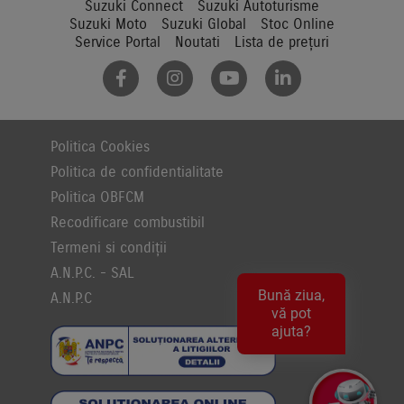
Suzuki Connect
Suzuki Autoturisme
Suzuki Moto
Suzuki Global
Stoc Online
Service Portal
Noutati
Lista de prețuri
Politica Cookies
Politica de confidentialitate
Politica OBFCM
Recodificare combustibil
Termeni si condiții
A.N.P.C. - SAL
Bună ziua,
A.N.P.C
vă pot
ajuta?