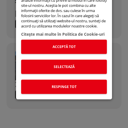
analize informații cu privire la modul în care folosiți
TESTARE GRATUITA
site-ul nostru. Aceștia le pot combina cu alte
informații oferite de dvs. sau culese în urma
BATERII
folosirii serviciilor lor. În cazul în care alegeți să
continuați să utilizați website-ul nostru, sunteți de
CITESTE MAI MULTE
acord cu utilizarea modulelor noastre cookie.
Citeşte mai multe în Politica de Cookie-uri
ACCEPTĂ TOT
SELECTEAZĂ
3+7 ANI GARANȚIE
RESPINGE TOT
CITESTE MAI MULTE