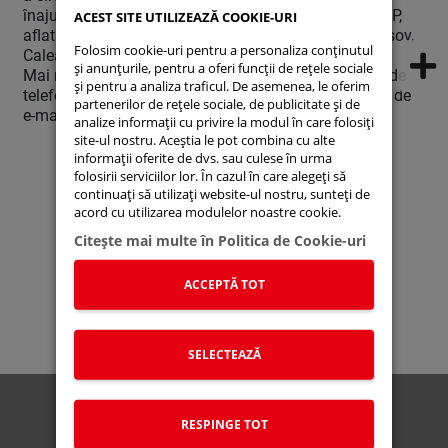
înajutorul clienților noștri cu un stand de verificare ITP,
ACEST SITE UTILIZEAZĂ COOKIE-URI
aflat la punctul de lucru ARINOVIS MOTORS din Brașov,
Folosim cookie-uri pentru a personaliza conținutul
Calea Feldioarei nr.57.
și anunțurile, pentru a oferi funcții de rețele sociale
Mai multe informații și programări se pot face la nr. de
și pentru a analiza traficul. De asemenea, le oferim
telefon: 0268 515 514 / 0729 500 791 sau la adresa de
partenerilor de rețele sociale, de publicitate și de
e-mail: service@suzukibrasov.ro.
analize informații cu privire la modul în care folosiți
site-ul nostru. Aceștia le pot combina cu alte
informații oferite de dvs. sau culese în urma
folosirii serviciilor lor. În cazul în care alegeți să
continuați să utilizați website-ul nostru, sunteți de
acord cu utilizarea modulelor noastre cookie.
Citeşte mai multe în Politica de Cookie-uri
Suzuki Connect
Suzuki Autoturisme
Suzuki Moto
Suzuki Global
Stoc Online
ACCEPTĂ TOT
Service Portal
Noutati
Lista de prețuri
SELECTEAZĂ
Politica Cookies
RESPINGE TOT
Politica de confidentialitate