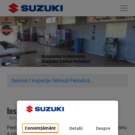
Servicii
/
Inspecție Tehnică Periodică...
Inspecție Tehnică Periodică
- Service
Pentru că suntem obligați să ne verificăm mașina pentru
Consimțământ
Detalii
Despre
a circula în siguranță pe drumurile publice, venim